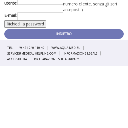
utente:
numero cliente, senza gli zeri
anteposti.)
E-mail:
INDIETRO
TEL.:
+49 421 240 110-40
WWW.AQUA-MED.EU
SERVICE@MEDICAL-HELPLINE.COM
INFORMAZIONE LEGALE
ACCESSIBILITÀ
DICHIARAZIONE SULLA PRIVACY