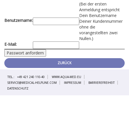
(Bei der ersten
Anmeldung entspricht
Dein Benutzername
Benutzername:
Deiner Kundennummer
ohne die
vorangestellten zwei
Nullen.)
E-Mail:
ZURÜCK
TEL.:
+49 421 240 110-40
WWW.AQUA-MED.EU
SERVICE@MEDICAL-HELPLINE.COM
IMPRESSUM
BARRIEREFREIHEIT
DATENSCHUTZ