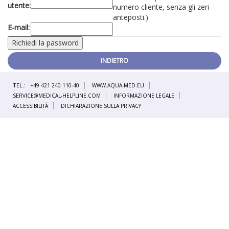
utente:
numero cliente, senza gli zeri
anteposti.)
E-mail:
INDIETRO
TEL.:
+49 421 240 110-40
WWW.AQUA-MED.EU
SERVICE@MEDICAL-HELPLINE.COM
INFORMAZIONE LEGALE
ACCESSIBILITÀ
DICHIARAZIONE SULLA PRIVACY