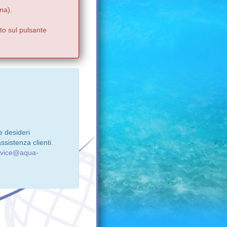
na).
to sul pulsante
e desideri
ssistenza clienti.
rvice@aqua-