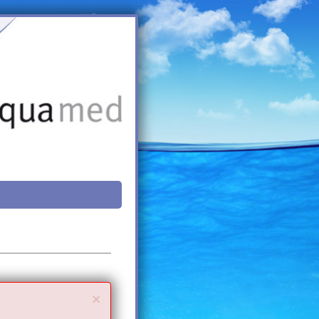
Close
×