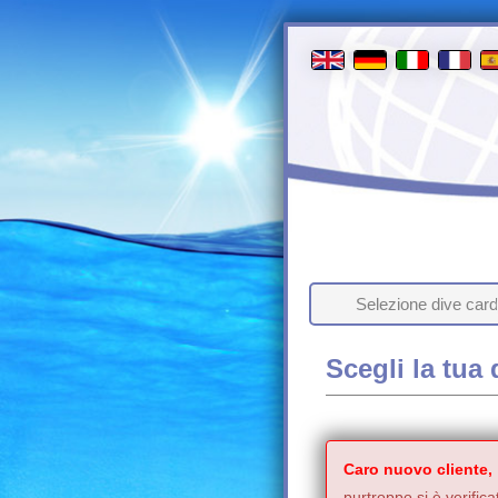
Selezione dive card
Scegli la tua 
Caro nuovo cliente,
purtroppo si è verifica