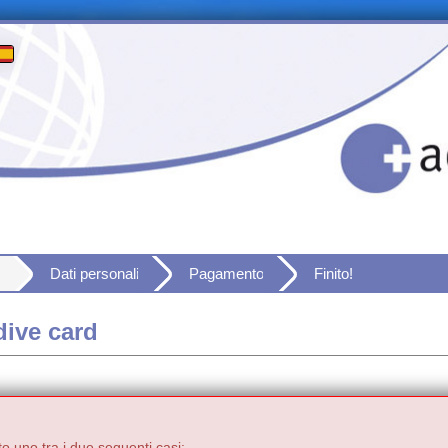
Dati personali
Pagamento
Finito!
dive card
to uno tra i due seguenti casi: