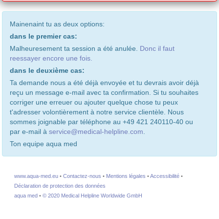
Mainenaint tu as deux options:
dans le premier cas:
Malheuresement ta session a été anulée.
Donc il faut
reessayer encore une fois.
dans le deuxième cas:
Ta demande nous a été déjà envoyée et tu devrais avoir déjà
reçu un message e-mail avec ta confirmation. Si tu souhaites
corriger une erreuer ou ajouter quelque chose tu peux
t'adresser volontièrement à notre service clientèle. Nous
sommes joignable par téléphone au +49 421 240110-40 ou
par e-mail à
service@medical-helpline.com
.
Ton equipe aqua med
www.aqua-med.eu
•
Contactez-nous
•
Mentions légales
•
Accessibilité
•
Déclaration de protection des données
aqua med
•
© 2020 Medical Helpline Worldwide GmbH