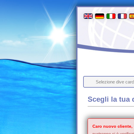
Selezione dive card
Scegli la tua 
Caro nuovo cliente,
purtroppo si è verifica