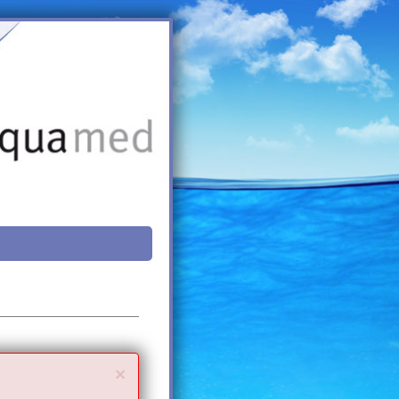
Close
×