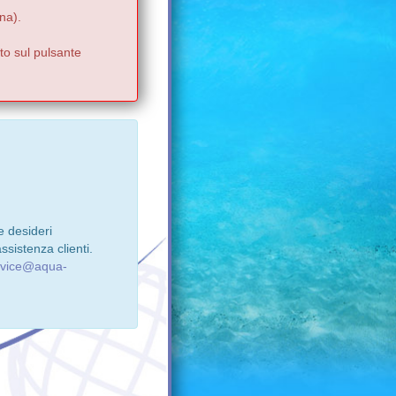
na).
to sul pulsante
e desideri
ssistenza clienti.
rvice@aqua-