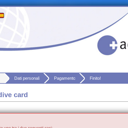
Dati personali
Pagamento
Finito!
dive card
to uno tra i due seguenti casi: