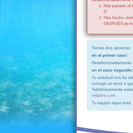
Has pasado el t
O
Has hecho click
DESPUES de hab
Tienes dos opciones:
en el primer caso:
Desafortunadamente e
en el caso segundo
Tu solicitud nos ha s
corregir un error o qu
Telefónicamente esta
helpline.com
.
Tu equipo aqua med