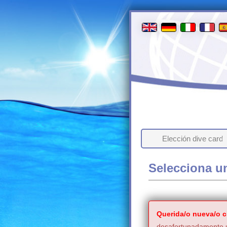
Elección dive card
Selecciona un
Querida/o nueva/o cl
desafortunadamente u