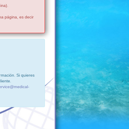
ina).
ma página, es decir
rmación. Si quieres
liente.
ervice@medical-