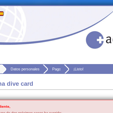
Datos personales
Pago
¡Listo!
a dive card
iente,
no de dos próximos casos ha surgido: