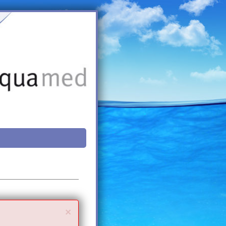
Close
×