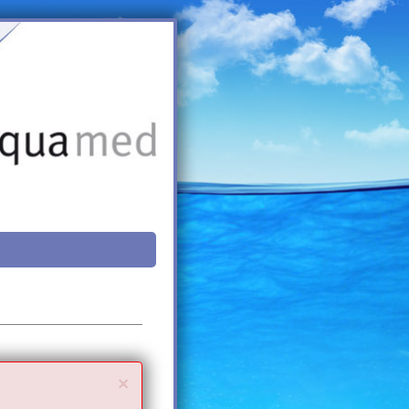
Close
×