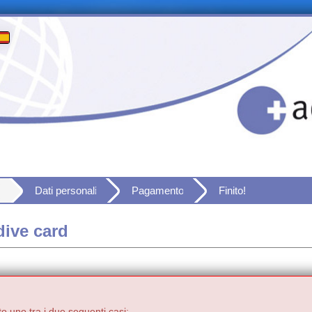
Dati personali
Pagamento
Finito!
dive card
to uno tra i due seguenti casi: