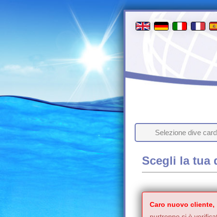
Selezione dive card
Scegli la tua 
Caro nuovo cliente,
purtroppo si è verifica