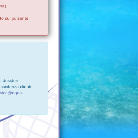
na).
to sul pulsante
e desideri
ssistenza clienti.
rvice@aqua-