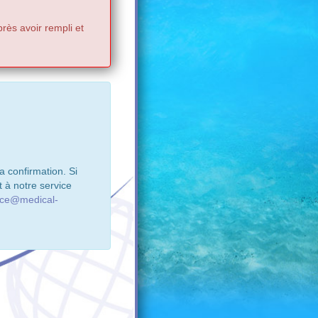
rès avoir rempli et
 confirmation. Si
 à notre service
ice@medical-