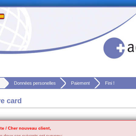
Données personelles
Paiement
Fini !
ve card
te / Cher nouveau client,
 deux cas suivants est survenu: