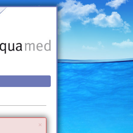
Close
×