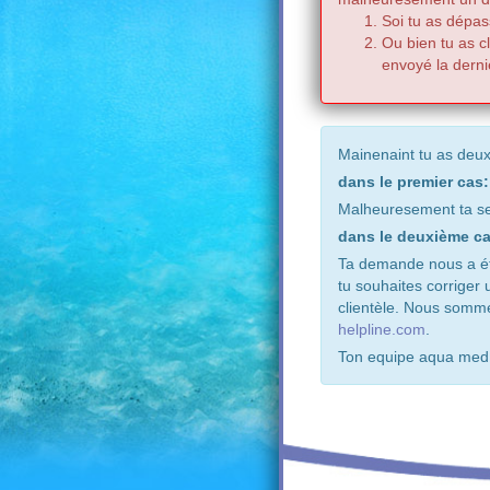
Soi tu as dépas
Ou bien tu as c
envoyé la derni
Mainenaint tu as deux
dans le premier cas:
Malheuresement ta se
dans le deuxième ca
Ta demande nous a été
tu souhaites corriger
clientèle. Nous somm
helpline.com
.
Ton equipe aqua med