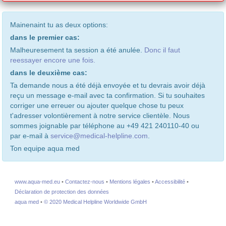
Mainenaint tu as deux options:
dans le premier cas:
Malheuresement ta session a été anulée.
Donc il faut
reessayer encore une fois.
dans le deuxième cas:
Ta demande nous a été déjà envoyée et tu devrais avoir déjà
reçu un message e-mail avec ta confirmation. Si tu souhaites
corriger une erreuer ou ajouter quelque chose tu peux
t'adresser volontièrement à notre service clientèle. Nous
sommes joignable par téléphone au +49 421 240110-40 ou
par e-mail à
service@medical-helpline.com
.
Ton equipe aqua med
www.aqua-med.eu
•
Contactez-nous
•
Mentions légales
•
Accessibilité
•
Déclaration de protection des données
aqua med
•
© 2020 Medical Helpline Worldwide GmbH