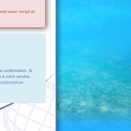
rès avoir rempli et
 confirmation. Si
 à notre service
ice@medical-