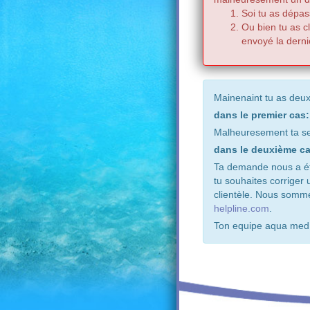
Soi tu as dépas
Ou bien tu as c
envoyé la derni
Mainenaint tu as deux
dans le premier cas:
Malheuresement ta se
dans le deuxième ca
Ta demande nous a été
tu souhaites corriger
clientèle. Nous somm
helpline.com
.
Ton equipe aqua med