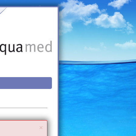
Close
×