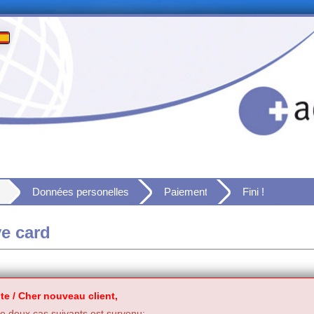
Données personelles
Paiement
Fini !
ve card
te / Cher nouveau client,
 deux cas suivants est survenu: