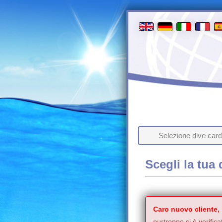
Selezione dive card
Scegli la tua 
Caro nuovo cliente,
purtroppo si è verifica