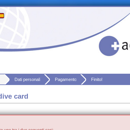
Dati personali
Pagamento
Finito!
dive card
to uno tra i due seguenti casi: