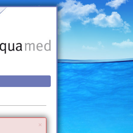
Close
×