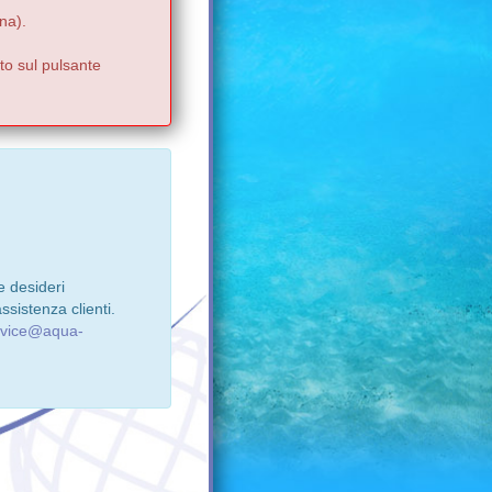
na).
to sul pulsante
e desideri
ssistenza clienti.
rvice@aqua-