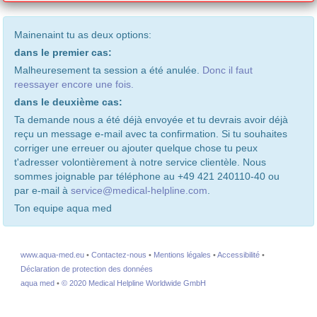
Mainenaint tu as deux options:
dans le premier cas:
Malheuresement ta session a été anulée.
Donc il faut
reessayer encore une fois.
dans le deuxième cas:
Ta demande nous a été déjà envoyée et tu devrais avoir déjà
reçu un message e-mail avec ta confirmation. Si tu souhaites
corriger une erreuer ou ajouter quelque chose tu peux
t'adresser volontièrement à notre service clientèle. Nous
sommes joignable par téléphone au +49 421 240110-40 ou
par e-mail à
service@medical-helpline.com
.
Ton equipe aqua med
www.aqua-med.eu
•
Contactez-nous
•
Mentions légales
•
Accessibilité
•
Déclaration de protection des données
aqua med
•
© 2020 Medical Helpline Worldwide GmbH