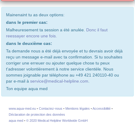
Mainenaint tu as deux options:
dans le premier cas:
Malheuresement ta session a été anulée.
Donc il faut
reessayer encore une fois.
dans le deuxième cas:
Ta demande nous a été déjà envoyée et tu devrais avoir déjà
reçu un message e-mail avec ta confirmation. Si tu souhaites
corriger une erreuer ou ajouter quelque chose tu peux
t'adresser volontièrement à notre service clientèle. Nous
sommes joignable par téléphone au +49 421 240110-40 ou
par e-mail à
service@medical-helpline.com
.
Ton equipe aqua med
www.aqua-med.eu
•
Contactez-nous
•
Mentions légales
•
Accessibilité
•
Déclaration de protection des données
aqua med
•
© 2020 Medical Helpline Worldwide GmbH