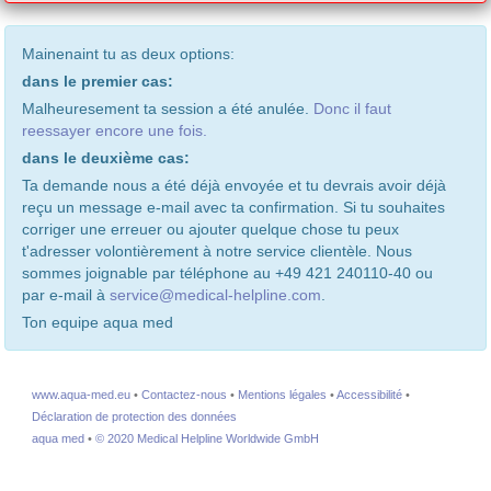
Mainenaint tu as deux options:
dans le premier cas:
Malheuresement ta session a été anulée.
Donc il faut
reessayer encore une fois.
dans le deuxième cas:
Ta demande nous a été déjà envoyée et tu devrais avoir déjà
reçu un message e-mail avec ta confirmation. Si tu souhaites
corriger une erreuer ou ajouter quelque chose tu peux
t'adresser volontièrement à notre service clientèle. Nous
sommes joignable par téléphone au +49 421 240110-40 ou
par e-mail à
service@medical-helpline.com
.
Ton equipe aqua med
www.aqua-med.eu
•
Contactez-nous
•
Mentions légales
•
Accessibilité
•
Déclaration de protection des données
aqua med
•
© 2020 Medical Helpline Worldwide GmbH