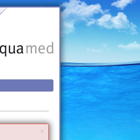
Close
×