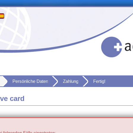
Persönliche Daten
Zahlung
Fertig!
ve card
wei folgenden Fälle eingetreten: