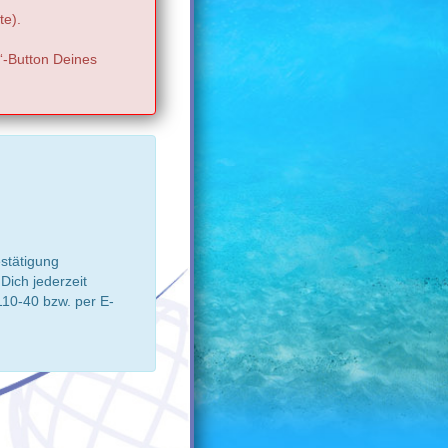
te).
“-Button Deines
estätigung
ich jederzeit
10-40 bzw. per E-