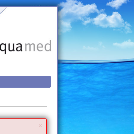
Close
×