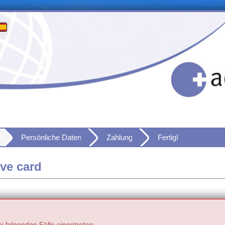
Persönliche Daten
Zahlung
Fertig!
ve card
wei folgenden Fälle eingetreten: