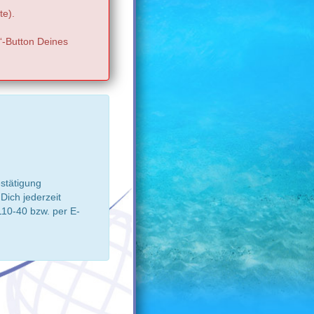
te).
“-Button Deines
estätigung
ich jederzeit
10-40 bzw. per E-