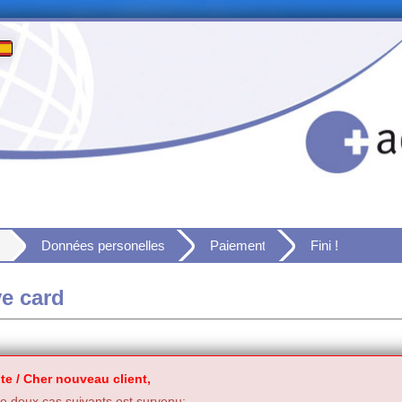
Données personelles
Paiement
Fini !
ve card
te / Cher nouveau client,
 deux cas suivants est survenu: