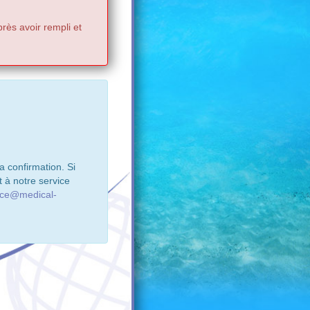
rès avoir rempli et
 confirmation. Si
 à notre service
ice@medical-