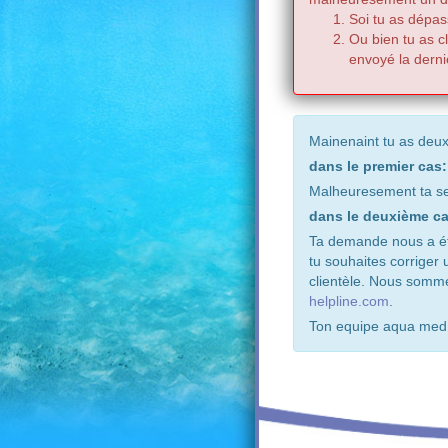
Soi tu as dépas
Ou bien tu as c
envoyé la derni
Mainenaint tu as deux
dans le premier cas:
Malheuresement ta se
dans le deuxième ca
Ta demande nous a été
tu souhaites corriger
clientèle. Nous somm
helpline.com
.
Ton equipe aqua med