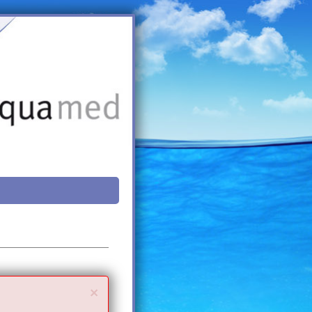
Close
×