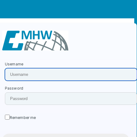
Username
Login-Formular
Password
Remember me