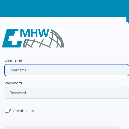
Username
Login-Formular
Password
Remember me