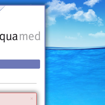
Close
×