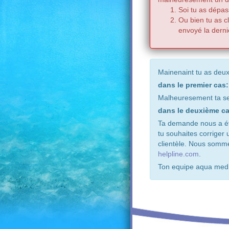
Soi tu as dépas
Ou bien tu as c
envoyé la derni
Mainenaint tu as deux
dans le premier cas:
Malheuresement ta se
dans le deuxième ca
Ta demande nous a été
tu souhaites corriger
clientèle. Nous somm
helpline.com
.
Ton equipe aqua med