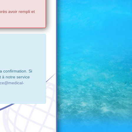
rès avoir rempli et
 confirmation. Si
 à notre service
ice@medical-