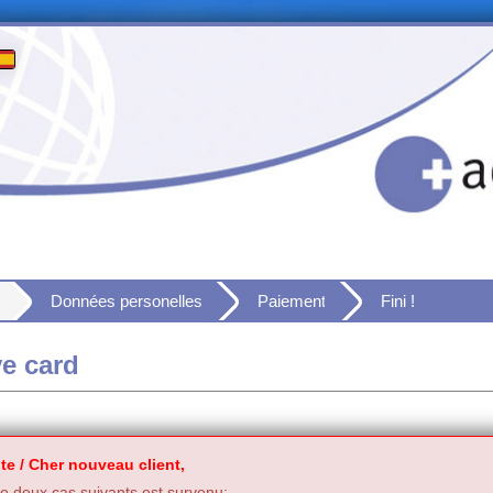
Données personelles
Paiement
Fini !
ve card
te / Cher nouveau client,
 deux cas suivants est survenu: